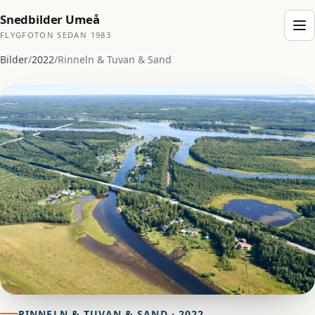
Snedbilder Umeå
FLYGFOTON SEDAN 1983
Bilder
/
2022
/
Rinneln & Tuvan & Sand
RINNELN & TUVAN & SAND · 2022