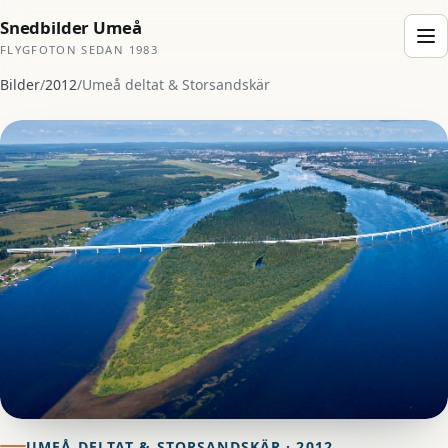
Snedbilder Umeå
FLYGFOTON SEDAN 1983
Bilder
/
2012
/
Umeå deltat & Storsandskär
UMEÅ DELTAT & STORSANDSKÄR · 2012